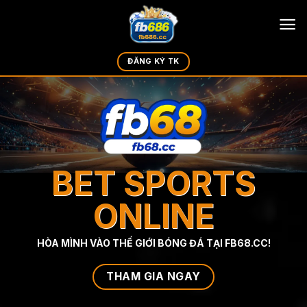
Chuyển
đến
nội
dung
ĐĂNG KÝ TK
BET SPORTS
ONLINE
HÒA MÌNH VÀO THẾ GIỚI BÓNG ĐÁ TẠI FB68.CC!
THAM GIA NGAY