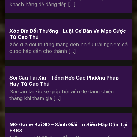
khách hàng dễ dàng tiếp [...]
Xóc Đĩa Đổi Thưởng – Luật Cơ Bản Và Mẹo Cược
Từ Cao Thủ
Xóc đĩa đổi thưởng mang đến nhiều trải nghiệm cá
cược hấp dẫn cho thành [...]
Soi Cầu Tài Xỉu – Tổng Hợp Các Phương Pháp
Hay Từ Cao Thủ
Soi cầu tài xỉu sẽ giúp hội viên dễ dàng chiến
thắng khi tham gia [...]
MG Game Bài 3D – Sảnh Giải Trí Siêu Hấp Dẫn Tại
FB68