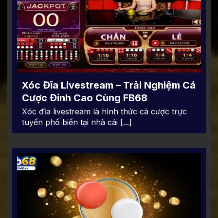
Xóc Đĩa Livestream – Trải Nghiệm Cá
Cược Đỉnh Cao Cùng FB68
Xóc đĩa livestream là hình thức cá cược trực
tuyến phổ biến tại nhà cái [...]