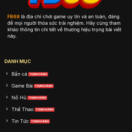
FB68
là địa chỉ chơi game uy tín và an toàn, đáng
để mọi người thỏa sức trải nghiệm. Hãy cùng tham
khảo thông tin chi tiết về thương hiệu trọng bài viết
này.
DANH MỤC
Bắn cá
Game Bài
Nổ Hũ
Thể Thao
Tin Tức