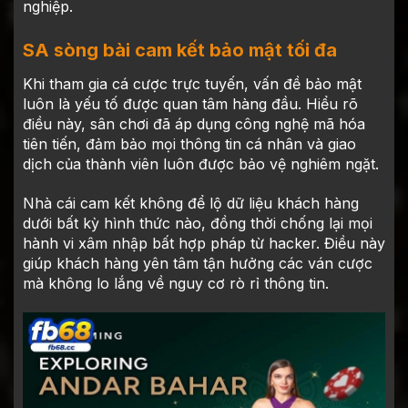
nghiệp.
SA sòng bài cam kết bảo mật tối đa
Khi tham gia cá cược trực tuyến, vấn đề bảo mật
luôn là yếu tố được quan tâm hàng đầu. Hiểu rõ
điều này, sân chơi đã áp dụng công nghệ mã hóa
tiên tiến, đảm bảo mọi thông tin cá nhân và giao
dịch của thành viên luôn được bảo vệ nghiêm ngặt.
Nhà cái cam kết không để lộ dữ liệu khách hàng
dưới bất kỳ hình thức nào, đồng thời chống lại mọi
hành vi xâm nhập bất hợp pháp từ hacker. Điều này
giúp khách hàng yên tâm tận hưởng các ván cược
mà không lo lắng về nguy cơ rò rỉ thông tin.