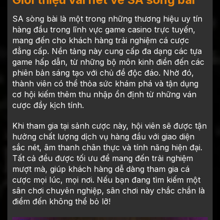
SA sòng bài là một trong những thương hiệu uy tín
hàng đầu trong lĩnh vực game casino trực tuyến,
mang đến cho khách hàng trải nghiệm cá cược
đẳng cấp. Nền tảng này cung cấp đa dạng các tựa
game hấp dẫn, từ những bộ môn kinh điển đến các
phiên bản sáng tạo với chủ đề độc đáo. Nhờ đó,
thành viên có thể thỏa sức khám phá và tận dụng
cơ hội kiếm thêm thu nhập ổn định từ những ván
cược đầy kịch tính.
Khi tham gia tại sảnh cược này, hội viên sẽ được tận
hưởng chất lượng dịch vụ hàng đầu với giao diện
sắc nét, âm thanh chân thực và tính năng hiện đại.
Tất cả đều được tối ưu để mang đến trải nghiệm
mượt mà, giúp khách hàng dễ dàng tham gia cá
cược mọi lúc, mọi nơi. Nếu bạn đang tìm kiếm một
sân chơi chuyên nghiệp, sân chơi này chắc chắn là
điểm đến không thể bỏ lỡ!