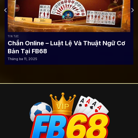
TIN TỨC
Chắn Online – Luật Lệ Và Thuật Ngữ Cơ
Bản Tại FB68
Tháng ba 11, 2025