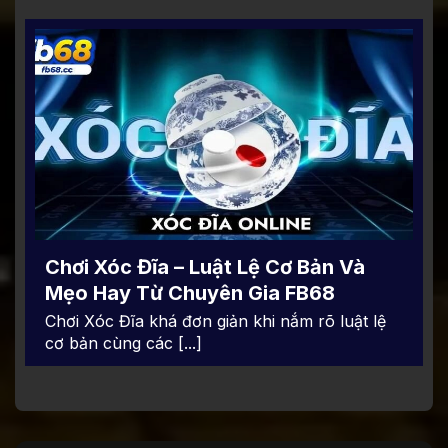
Chơi Xóc Đĩa – Luật Lệ Cơ Bản Và
Mẹo Hay Từ Chuyên Gia FB68
Chơi Xóc Đĩa khá đơn giản khi nắm rõ luật lệ
cơ bản cùng các [...]