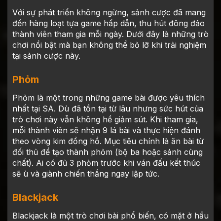
Với sự phát triển không ngừng, sảnh cược đã mang
đến hàng loạt tựa game hấp dẫn, thu hút đông đảo
thành viên tham gia mỗi ngày. Dưới đây là những trò
chơi nổi bật mà bạn không thể bỏ lỡ khi trải nghiệm
tại sảnh cược này.
Phỏm
Phỏm là một trong những game bài được yêu thích
nhất tại SA. Dù đã tồn tại từ lâu nhưng sức hút của
trò chơi này vẫn không hề giảm sút. Khi tham gia,
mỗi thành viên sẽ nhận 9 lá bài và thực hiện đánh
theo vòng kim đồng hồ. Mục tiêu chính là ăn bài từ
đối thủ để tạo thành phỏm (bộ ba hoặc sảnh cùng
chất). Ai có đủ 3 phỏm trước khi ván đấu kết thúc
sẽ ù và giành chiến thắng ngay lập tức.
Blackjack
Blackjack là một trò chơi bài phổ biến, có mặt ở hầu