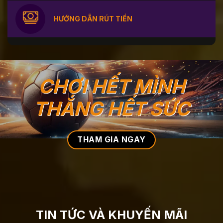
HƯỚNG DẪN RÚT TIỀN
CHƠI HẾT MÌNH
THẮNG HẾT SỨC
THAM GIA NGAY
TIN TỨC VÀ KHUYẾN MÃI