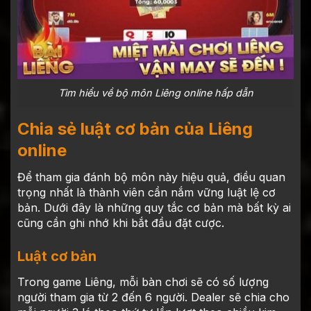
Tìm hiểu về bộ môn Liêng online hấp dẫn
Chia sẻ luật cơ bản của Liêng
online
Để tham gia đánh bộ môn này hiệu quả, điều quan
trọng nhất là thành viên cần nắm vững luật lệ cơ
bản. Dưới đây là những quy tắc cơ bản mà bất kỳ ai
cũng cần ghi nhớ khi bắt đầu đặt cược.
Luật cơ bản
Trong game Liêng, mỗi bàn chơi sẽ có số lượng
người tham gia từ 2 đến 6 người. Dealer sẽ chia cho