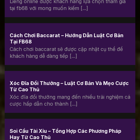
Liêng online được khách hàng lựa chọn tham gia
tại fb68 với mong muốn kiếm [...]
Cách Chơi Baccarat – Hướng Dẫn Luật Cơ Bản
Tại FB68
Cách chơi baccarat sẽ được cập nhật cụ thể để
khách hàng dễ dàng tiếp [...]
Xóc Đĩa Đổi Thưởng – Luật Cơ Bản Và Mẹo Cược
Từ Cao Thủ
Xóc đĩa đổi thưởng mang đến nhiều trải nghiệm cá
cược hấp dẫn cho thành [...]
Soi Cầu Tài Xỉu – Tổng Hợp Các Phương Pháp
Hay Từ Cao Thủ