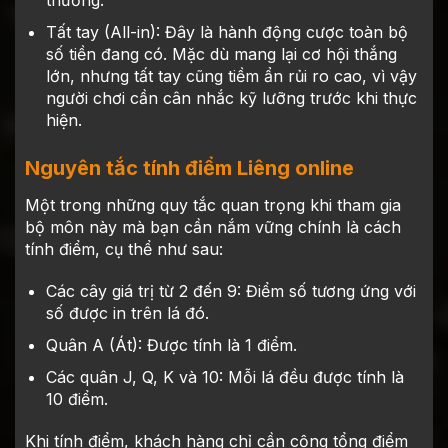
thưởng.
Tất tay (All-in): Đây là hành động cược toàn bộ
số tiền đang có. Mặc dù mang lại cơ hội thắng
lớn, nhưng tất tay cũng tiềm ẩn rủi ro cao, vì vậy
người chơi cần cân nhắc kỹ lưỡng trước khi thực
hiện.
Nguyên tắc tính điểm Liêng online
Một trong những quy tắc quan trọng khi tham gia
bộ môn này mà bạn cần nắm vững chính là cách
tính điểm, cụ thể như sau:
Các cây giá trị từ 2 đến 9: Điểm số tương ứng với
số được in trên lá đó.
Quân A (Át): Được tính là 1 điểm.
Các quân J, Q, K và 10: Mỗi lá đều được tính là
10 điểm.
Khi tính điểm, khách hàng chỉ cần cộng tổng điểm