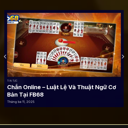
TIN TỨC
Chắn Online – Luật Lệ Và Thuật Ngữ Cơ
Bản Tại FB68
Tháng ba 11, 2025