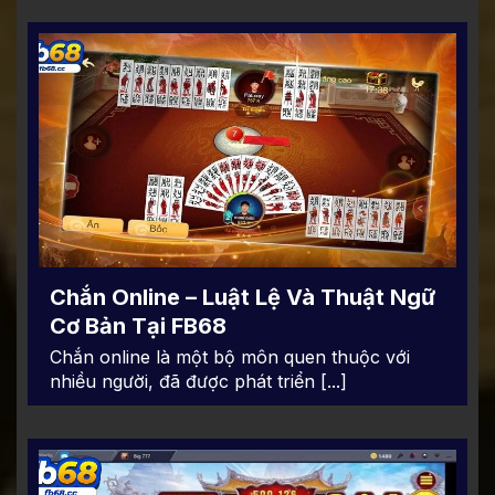
Chắn Online – Luật Lệ Và Thuật Ngữ
Cơ Bản Tại FB68
Chắn online là một bộ môn quen thuộc với
nhiều người, đã được phát triển [...]