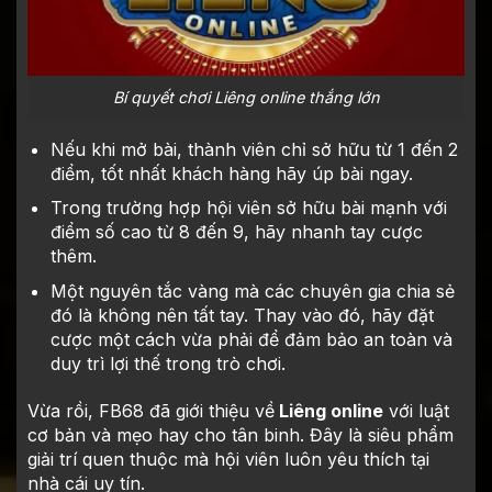
Bí quyết chơi Liêng online thắng lớn
Nếu khi mở bài, thành viên chỉ sở hữu từ 1 đến 2
điểm, tốt nhất khách hàng hãy úp bài ngay.
Trong trường hợp hội viên sở hữu bài mạnh với
điểm số cao từ 8 đến 9, hãy nhanh tay cược
thêm.
Một nguyên tắc vàng mà các chuyên gia chia sẻ
đó là không nên tất tay. Thay vào đó, hãy đặt
cược một cách vừa phải để đảm bảo an toàn và
duy trì lợi thế trong trò chơi.
Vừa rồi, FB68 đã giới thiệu về
Liêng online
với luật
cơ bản và mẹo hay cho tân binh. Đây là siêu phẩm
giải trí quen thuộc mà hội viên luôn yêu thích tại
nhà cái uy tín.