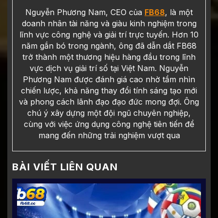
Nguyễn Phương Nam, CEO của
FB68
, là một
doanh nhân tài năng và giàu kinh nghiệm trong
lĩnh vực công nghệ và giải trí trực tuyến. Hơn 10
năm gắn bó trong ngành, ông đã dẫn dắt FB68
trở thành một thương hiệu hàng đầu trong lĩnh
vực dịch vụ giải trí số tại Việt Nam. Nguyễn
Phương Nam được đánh giá cao nhờ tầm nhìn
chiến lược, khả năng thay đổi tính sáng tạo mới
và phong cách lãnh đạo đạo đức mong đợi. Ông
chú ý xây dựng một đội ngũ chuyên nghiệp,
cùng với việc ứng dụng công nghệ tiên tiến để
mang đến những trải nghiệm vượt qua
BÀI VIẾT LIÊN QUAN