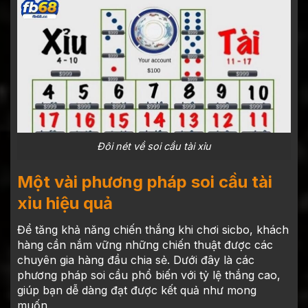
Đôi nét về soi cầu tài xỉu
Một vài phương pháp soi cầu tài
xỉu hiệu quả
Để tăng khả năng chiến thắng khi chơi sicbo, khách
hàng cần nắm vững những chiến thuật được các
chuyên gia hàng đầu chia sẻ. Dưới đây là các
phương pháp soi cầu phổ biến với tỷ lệ thắng cao,
giúp bạn dễ dàng đạt được kết quả như mong
muốn.