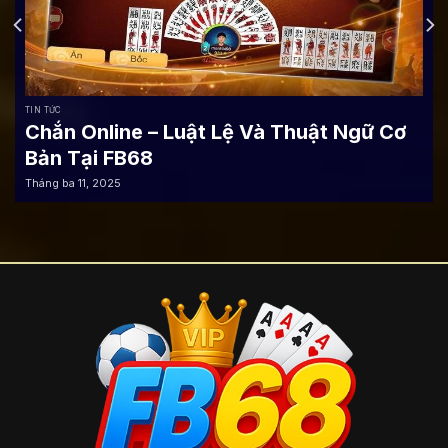
TIN TỨC
Chắn Online – Luật Lệ Và Thuật Ngữ Cơ
Bản Tại FB68
Tháng ba 11, 2025