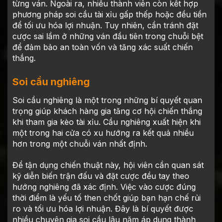
từng ván. Ngoài ra, nhiều thành viên còn kết hợp
phương pháp soi cầu tài xỉu gấp thếp hoặc đều tiền
để tối ưu hóa lợi nhuận. Tuy nhiên, cần tránh đặt
cược sai lầm ở những ván đầu tiên trong chuỗi bệt
để đảm bảo an toàn vốn và tăng xác suất chiến
thắng.
Soi cầu nghiêng
Soi cầu nghiêng là một trong những bí quyết quan
trọng giúp khách hàng gia tăng cơ hội chiến thắng
khi tham gia kèo tài xỉu. Cầu nghiêng xuất hiện khi
một trong hai cửa có xu hướng ra kết quả nhiều
hơn trong một chuỗi ván nhất định.
Để tận dụng chiến thuật này, hội viên cần quan sát
kỹ diễn biến trận đấu và đặt cược đều tay theo
hướng nghiêng đã xác định. Việc vào cược đúng
thời điểm là yếu tố then chốt giúp bạn hạn chế rủi
ro và tối ưu hóa lợi nhuận. Đây là bí quyết được
nhiều chuyên gia soi cầu lâu năm áp dụng thành