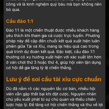
công và là kinh nghiệm quý báu mà bạn không nên
bỏ qua.
Cầu đảo 1:1
Đảo 1:1 là một chiến thuật được nhiều khách hàng
yêu thích khi tham gia cá cược trực tuyến. Phương
pháp này đề cập đến chuỗi kết quả xuất hiện luân
phiên giữa Tài và Xỉu, mang lại hiệu quả cao trong
quá trình dự đoán kết quả. Đặc biệt, cầu đảo 1:1
thường có xu hướng xuất hiện với xác suất lớn hơn
ở ván chơi thứ 3 hoặc thứ 4, giúp hội viên tận dụng
cơ hội để gia tăng tỷ lệ chiến thắng.
Lưu ý để soi cầu tài xỉu cực chuẩn
Dù đã nắm rõ các nguyên tắc cơ bản, nhiều hội
viên vẫn gặp thất bại khi đặt cược. Nguyên nhân
chủ yếu xuất phát từ sự chủ quan và thiếu chiến
lược hợp lý. Để tăng cơ hội chiến thắng và thu về lợi