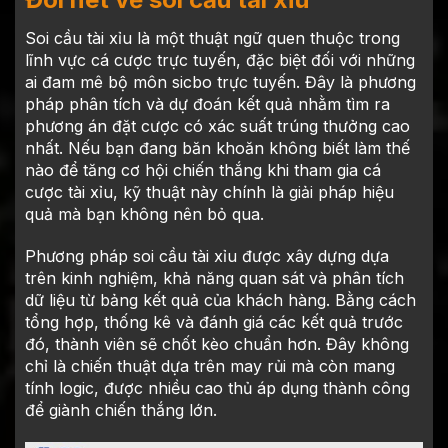
Soi cầu tài xỉu là một thuật ngữ quen thuộc trong
lĩnh vực cá cược trực tuyến, đặc biệt đối với những
ai đam mê bộ môn sicbo trực tuyến. Đây là phương
pháp phân tích và dự đoán kết quả nhằm tìm ra
phương án đặt cược có xác suất trúng thưởng cao
nhất. Nếu bạn đang băn khoăn không biết làm thế
nào để tăng cơ hội chiến thắng khi tham gia cá
cược tài xỉu, kỹ thuật này chính là giải pháp hiệu
quả mà bạn không nên bỏ qua.
Phương pháp soi cầu tài xỉu được xây dựng dựa
trên kinh nghiệm, khả năng quan sát và phân tích
dữ liệu từ bảng kết quả của khách hàng. Bằng cách
tổng hợp, thống kê và đánh giá các kết quả trước
đó, thành viên sẽ chốt kèo chuẩn hơn. Đây không
chỉ là chiến thuật dựa trên may rủi mà còn mang
tính logic, được nhiều cao thủ áp dụng thành công
để giành chiến thắng lớn.