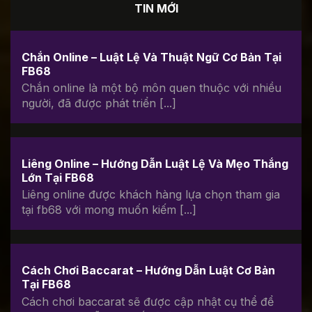
TIN MỚI
Chắn Online – Luật Lệ Và Thuật Ngữ Cơ Bản Tại
FB68
Chắn online là một bộ môn quen thuộc với nhiều
người, đã được phát triển [...]
Liêng Online – Hướng Dẫn Luật Lệ Và Mẹo Thắng
Lớn Tại FB68
Liêng online được khách hàng lựa chọn tham gia
tại fb68 với mong muốn kiếm [...]
Cách Chơi Baccarat – Hướng Dẫn Luật Cơ Bản
Tại FB68
Cách chơi baccarat sẽ được cập nhật cụ thể để