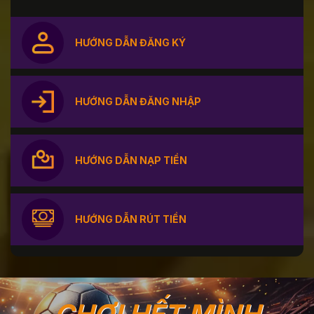
HƯỚNG DẪN ĐĂNG KÝ
HƯỚNG DẪN ĐĂNG NHẬP
HƯỚNG DẪN NẠP TIỀN
HƯỚNG DẪN RÚT TIỀN
CHƠI HẾT MÌNH