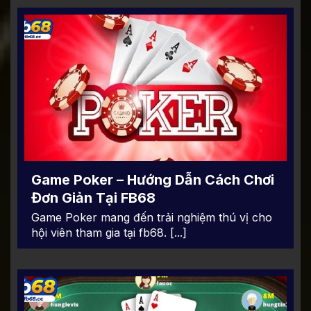
Game Poker – Hướng Dẫn Cách Chơi
Đơn Giản Tại FB68
Game Poker mang đến trải nghiệm thú vị cho
hội viên tham gia tại fb68. [...]