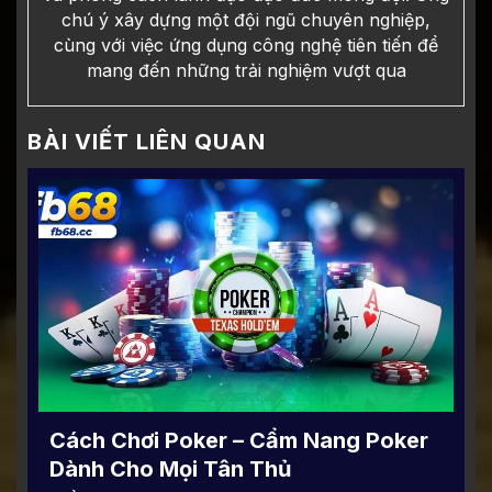
chú ý xây dựng một đội ngũ chuyên nghiệp,
cùng với việc ứng dụng công nghệ tiên tiến để
mang đến những trải nghiệm vượt qua
BÀI VIẾT LIÊN QUAN
Cách Chơi Poker – Cẩm Nang Poker
Dành Cho Mọi Tân Thủ