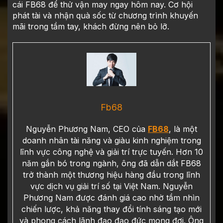
cái FB68
để thử vận may ngay hôm nay. Cơ hội
phát tài và nhận quà sốc từ chương trình khuyến
mãi trong tầm tay, khách đừng nên bỏ lỡ.
Fb68
Nguyễn Phương Nam, CEO của
FB68
, là một
doanh nhân tài năng và giàu kinh nghiệm trong
lĩnh vực công nghệ và giải trí trực tuyến. Hơn 10
năm gắn bó trong ngành, ông đã dẫn dắt FB68
trở thành một thương hiệu hàng đầu trong lĩnh
vực dịch vụ giải trí số tại Việt Nam. Nguyễn
Phương Nam được đánh giá cao nhờ tầm nhìn
chiến lược, khả năng thay đổi tính sáng tạo mới
và phong cách lãnh đạo đạo đức mong đợi. Ông