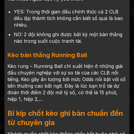
YES: Trong thời gian đấu chính thức cả 2 CLB
đều lập thành tích không cần biết số quả là bao
nhiêu.
NO: 2 đội không ghi được bất kỳ một bàn thắng
nào trong suốt cuộc tranh tài.
Kèo bàn thắng Running Ball
Kèo rung – Running Ball chỉ xuất hiện ở những giải
đấu chuyên nghiệp với sự so tài của các CLB nổi
tiếng. Kèo gây ấn tượng bởi mức Odds nổi bật với số
tiền thưởng cao bất ngờ. Đây là lúc bạn trổ tài dự
đoán thời điểm 2 đội mở tỷ số, có thể là 15 phút,
hiệp 1, hiệp 2,…
Bí kíp chốt kèo ghi bàn chuẩn đến
từ chuyên gia