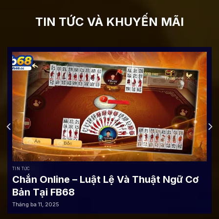
TIN TỨC VÀ KHUYẾN MÃI
TIN TỨC
Chắn Online – Luật Lệ Và Thuật Ngữ Cơ
Bản Tại FB68
Tháng ba 11, 2025