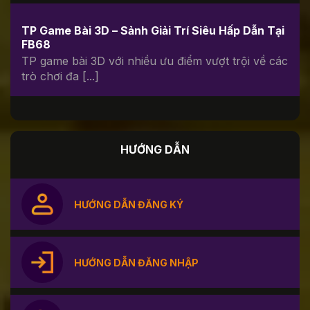
TP Game Bài 3D – Sảnh Giải Trí Siêu Hấp Dẫn Tại
FB68
TP game bài 3D với nhiều ưu điểm vượt trội về các
trò chơi đa [...]
HƯỚNG DẪN
HƯỚNG DẪN ĐĂNG KÝ
HƯỚNG DẪN ĐĂNG NHẬP