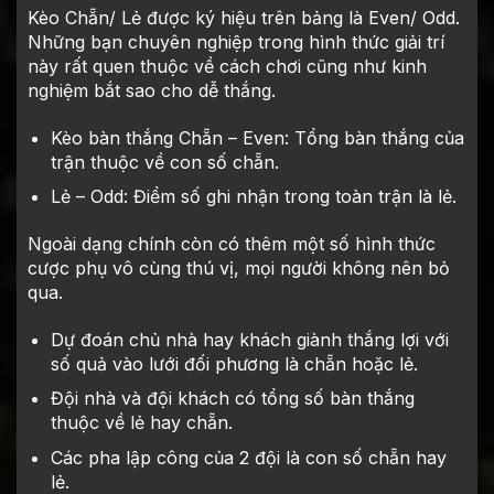
Kèo Chẵn/ Lẻ được ký hiệu trên bảng là Even/ Odd.
Những bạn chuyên nghiệp trong hình thức giải trí
này rất quen thuộc về cách chơi cũng như kinh
nghiệm bắt sao cho dễ thắng.
Kèo bàn thắng Chẵn – Even: Tổng bàn thắng của
trận thuộc về con số chẵn.
Lẻ – Odd: Điểm số ghi nhận trong toàn trận là lẻ.
Ngoài dạng chính còn có thêm một số hình thức
cược phụ vô cùng thú vị, mọi người không nên bỏ
qua.
Dự đoán chủ nhà hay khách giành thắng lợi với
số quả vào lưới đối phương là chẵn hoặc lẻ.
Đội nhà và đội khách có tổng số bàn thắng
thuộc về lẻ hay chẵn.
Các pha lập công của 2 đội là con số chẵn hay
lẻ.