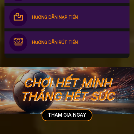
HƯỚNG DẪN NẠP TIỀN
HƯỚNG DẪN RÚT TIỀN
CHƠI HẾT MÌNH
THẮNG HẾT SỨC
THAM GIA NGAY