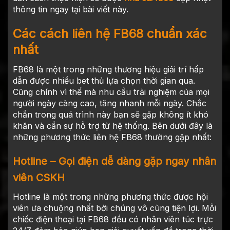
thông tin ngay tại bài viết này.
Các cách liên hệ FB68 chuẩn xác
nhất
FB68 là một trong những thương hiệu giải trí hấp
dẫn được nhiều bet thủ lựa chọn thời gian qua.
Cũng chính vì thế mà nhu cầu trải nghiệm của mọi
người ngày càng cao, tăng nhanh mỗi ngày. Chắc
chắn trong quá trình này bạn sẽ gặp không ít khó
khăn và cần sự hỗ trợ từ hệ thống. Bên dưới đây là
những phương thức liên hệ FB68 thường gặp nhất:
Hotline – Gọi điện dễ dàng gặp ngay nhân
viên CSKH
Hotline là một trong những phương thức được hội
viên ưa chuộng nhất bởi chúng vô cùng tiện lợi. Mỗi
chiếc điện thoại tại FB68 đều có nhân viên túc trực