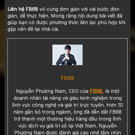
Liên hệ FB68
vô cùng đơn giản với vài bước đơn
giản, dễ thực hiện. Mong rằng nội dung bài viết đã
giúp bạn có được phương thức liên lạc phù hợp khi
gặp vấn đề tại nhà cái.
Fb68
Nguyễn Phương Nam, CEO của
FB68
, là một
doanh nhân tài năng và giàu kinh nghiệm trong
lĩnh vực công nghệ và giải trí trực tuyến. Hơn 10
năm gắn bó trong ngành, ông đã dẫn dắt FB68
trở thành một thương hiệu hàng đầu trong lĩnh
vực dịch vụ giải trí số tại Việt Nam. Nguyễn
Phương Nam được đánh giá cao nhờ tầm nhìn