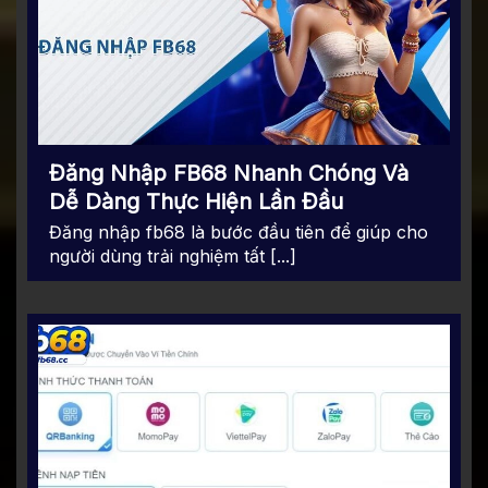
Đăng Nhập FB68 Nhanh Chóng Và
Dễ Dàng Thực Hiện Lần Đầu
Đăng nhập fb68 là bước đầu tiên để giúp cho
người dùng trải nghiệm tất [...]