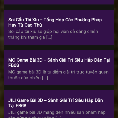
Soi Cầu Tài Xỉu – Tổng Hợp Các Phương Pháp
Hay Từ Cao Thủ
Soi cầu tài xỉu sẽ giúp hội viên dễ dàng chiến
thắng khi tham gia [...]
MG Game Bài 3D – Sảnh Giải Trí Siêu Hấp Dẫn Tại
FB68
MG game bài 3D là tụ điểm giải trí trực tuyến quen
thuộc của nhiều [...]
JILI Game Bài 3D – Sảnh Giải Trí Siêu Hấp Dẫn
Tại FB68
JILI game bài 3D mang đến nhiều sản phẩm hấp
dẫn cùng dịch vụ đẳng [...]