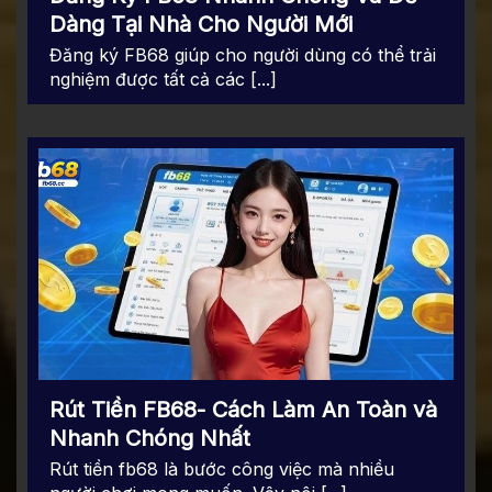
Dàng Tại Nhà Cho Người Mới
Đăng ký FB68 giúp cho người dùng có thể trải
nghiệm được tất cả các [...]
Rút Tiền FB68- Cách Làm An Toàn và
Nhanh Chóng Nhất
Rút tiền fb68 là bước công việc mà nhiều