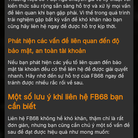
kiến thức sâu rộng sẵn sàng hỗ trợ và xử lý mọi vấn
đề liên quan khi bạn gặp phải. Vì thế trong quá trình
trải nghiệm gặp bất kỳ vấn đề khó khăn nào bạn
cũng hãy liên hệ ngay để được hỗ trợ kịp thời.
Phát hiện các vấn đề liên quan đến độ
bảo mật, an toàn tài khoản
Nếu bạn phát hiện các yếu tố liên quan đến bảo
mật tài khoản đều có thể liên hệ để được giải quyết
nhanh. Hãy nhờ đến sự hỗ trợ của FB68 ngay để
tránh được nhiều rắc rối về sau.
Một số lưu ý khi liên hệ FB68 bạn
cần biết
Liên hệ FB68 không hề khó khăn, thậm chí là rất
đơn giản, nhưng bạn cũng cần chú ý một số vấn đề
sau để đạt được hiệu quả như mong muốn: