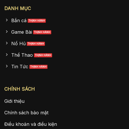
DANH MỤC
Bắn cá
Game Bài
Nổ Hũ
Thể Thao
Tin Tức
CHÍNH SÁCH
Giới thiệu
Chính sách bảo mật
Điều khoản và điều kiện