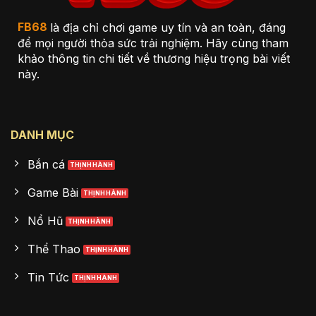
FB68
là địa chỉ chơi game uy tín và an toàn, đáng
để mọi người thỏa sức trải nghiệm. Hãy cùng tham
khảo thông tin chi tiết về thương hiệu trọng bài viết
này.
DANH MỤC
Bắn cá
Game Bài
Nổ Hũ
Thể Thao
Tin Tức