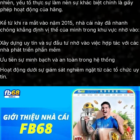
nhiên, yếu tố thực sự làm nên sự khác biệt chính là giấy
phép hoạt động của hãng.
Kể từ khi ra mắt vào năm 2015, nhà cái này đã nhanh
chóng khẳng định vị thế của mình trong khu vực nhờ vào:
Xây dựng uy tín và sự đầu tư nhờ vào việc hợp tác với các
nhà phát triển phần mềm
Ưu tiên sự minh bạch và an toàn trong hệ thống
Hoạt động dưới sự giám sát nghiêm ngặt từ các tổ chức uy
tín.